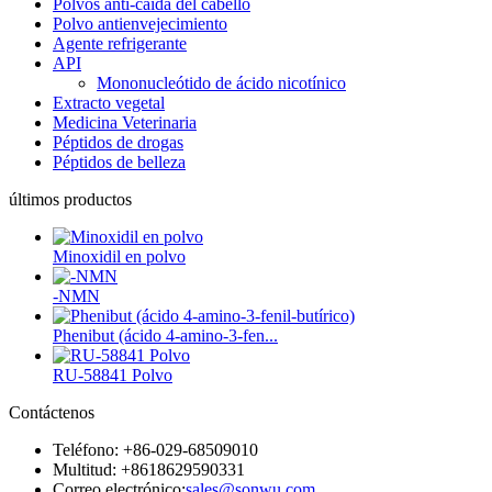
Polvos anti-caída del cabello
Polvo antienvejecimiento
Agente refrigerante
API
Mononucleótido de ácido nicotínico
Extracto vegetal
Medicina Veterinaria
Péptidos de drogas
Péptidos de belleza
últimos productos
Minoxidil en polvo
-NMN
Phenibut (ácido 4-amino-3-fen...
RU-58841 Polvo
Contáctenos
Teléfono: +86-029-68509010
Multitud: +8618629590331
Correo electrónico:
sales@sonwu.com