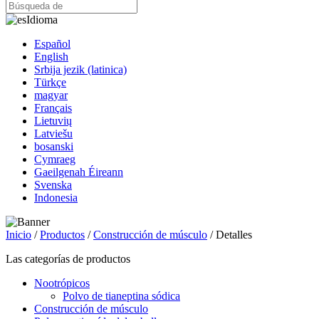
Idioma
Español
English
Srbija jezik (latinica)
Türkçe
magyar
Français
Lietuvių
Latviešu
bosanski
Cymraeg
Gaeilgenah Éireann
Svenska
Indonesia
Inicio
/
Productos
/
Construcción de músculo
/ Detalles
Las categorías de productos
Nootrópicos
Polvo de tianeptina sódica
Construcción de músculo