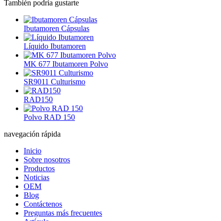
También podría gustarte
Ibutamoren Cápsulas
Líquido Ibutamoren
MK 677 Ibutamoren Polvo
SR9011 Culturismo
RAD150
Polvo RAD 150
navegación rápida
Inicio
Sobre nosotros
Productos
Noticias
OEM
Blog
Contáctenos
Preguntas más frecuentes