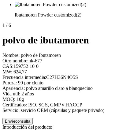
Ibutamoren Powder customized(2)
1
/
6
polvo de ibutamoren
Nombre: polvo de Ibutamoren
Otro nombre:nk-677
CAS:159752-10-0
MW: 624,77
Frecuencia intermedia:C27H36N4O5S
Pureza: 99 por ciento
Apariencia: polvo amarillo claro a blanquecino
Vida útil: 2 años
MOQ: 10g
Certificados: ISO, SGS, GMP y HACCP
Servicio: servicio OEM (cápsulas y paquete privado)
Envíeconsulta
Introducción del producto